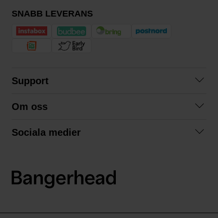
SNABB LEVERANS
Support
Kontakta oss
Om oss
Frågor och svar
Om oss
Köpvillkor
Sociala medier
Samarbeta med oss
Returer & ångrat köp
Facebook
Hållbarhet och miljö
Integritetspolicy
Instagram
Våra varumärken
LinkedIn
Våra fraktalternativ
Boka tid på Bangerhead studio