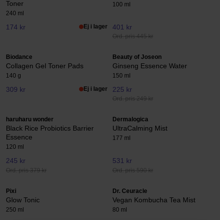
Toner
100 ml
240 ml
174 kr
Ej i lager
401 kr
Ord. pris 445 kr
Biodance
Beauty of Joseon
Collagen Gel Toner Pads
Ginseng Essence Water
140 g
150 ml
309 kr
Ej i lager
225 kr
Ord. pris 249 kr
haruharu wonder
Dermalogica
Black Rice Probiotics Barrier
UltraCalming Mist
Essence
177 ml
120 ml
245 kr
531 kr
Ord. pris 379 kr
Ord. pris 590 kr
Pixi
Dr. Ceuracle
Glow Tonic
Vegan Kombucha Tea Mist
250 ml
80 ml