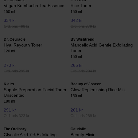
Dr. Ceuracle
I'm From
Vegan Kombucha Tea Essence
Rice Toner
150 ml
150 ml
334 kr
342 kr
Ord. pris 499 kr
Ord. pris 379 kr
Dr. Ceuracle
By Wishtrend
Hyal Reyouth Toner
Mandelic Acid Gentle Exfoliating
Toner
120 ml
150 ml
270 kr
265 kr
Ord. pris 299 kr
Ord. pris 294 kr
Klairs
Beauty of Joseon
Supple Preparation Facial Toner
Glow Replenishing Rice Milk
Unscented
150 ml
180 ml
291 kr
261 kr
Ord. pris 323 kr
Ord. pris 289 kr
The Ordinary
Caudalie
Glycolic Acid 7% Exfoliating
Beauty Elixir