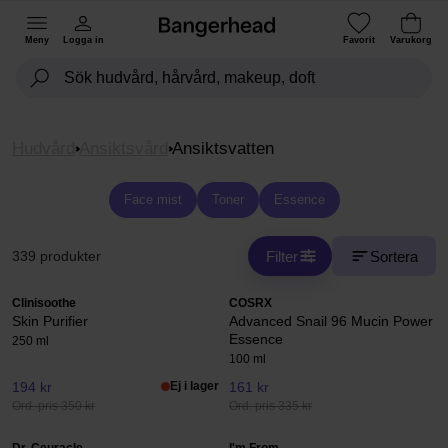
Meny
Logga in
Favorit
Varukorg
Hudvård
Ansiktsvård
Ansiktsvatten
Face mist
Toner
Essence
Filter
Sortera
339 produkter
Clinisoothe
COSRX
Skin Purifier
Advanced Snail 96 Mucin Power
Essence
250 ml
100 ml
194 kr
Ej i lager
161 kr
Ord. pris 350 kr
Ord. pris 335 kr