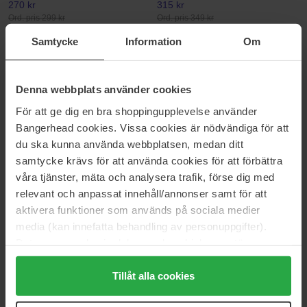
270 kr
315 kr
Ord. pris 299 kr
Ord. pris 349 kr
Samtycke
Information
Om
Exuviance
Babor
HydraSoothe Refresh Toner
Soothing Rose Toner
200 ml
200 ml
Denna webbplats använder cookies
360 kr
333 kr
Ord. pris 399 kr
Ord. pris 369 kr
För att ge dig en bra shoppingupplevelse använder
Bangerhead cookies. Vissa cookies är nödvändiga för att
SKIN1004
Goodal
du ska kunna använda webbplatsen, medan ditt
Madagascar Centella
Vegan Rice Milk Moisturizing
Toner
samtycke krävs för att använda cookies för att förbättra
210 ml
250 ml
våra tjänster, mäta och analysera trafik, förse dig med
252 kr
243 kr
relevant och anpassat innehåll/annonser samt för att
Ord. pris 279 kr
Ord. pris 269 kr
aktivera funktioner som används på sociala medier
media (kan innefatta behandling av personuppgifter).
Caudalie
Medik8
Data som samlas in delas med cookieleverantören.
Grape Water
Niacinamide Peptides
Genom att trycka på "Tillåt alla cookies" accepterar du
200 ml
30 ml
alla cookies, medan du under "Detaljer" kan anpassa
Tillåt alla cookies
140 kr
716 kr
användningen av cookies. Du kan när som helst återkalla
Ord. pris 155 kr
Ord. pris 795 kr