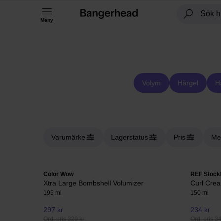
Meny
Volym
Hårgel
H
Varumärke
Lagerstatus
Pris
Me
Color Wow
REF Stock
Xtra Large Bombshell Volumizer
Curl Cre
195 ml
150 ml
297 kr
234 kr
Ord. pris 329 kr
Ord. pris 3