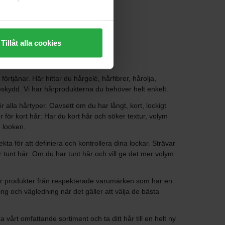
Tillåt alla cookies
rtjänar. Här hittar du hårgelé, hårfibrer, hårolja,
eskydd. Vi har hårprodukterna du behöver helt enkelt.
ör alla hårtyper. Oavsett om du har långt, kort, lockigt
er för kort hår: Har du kort hår och söker textur, volym
e looken.
ta för att definiera och kontrollera dina lockar. Strävar
r tunt hår: Om du har tunt hår och vill ge det mer volym
uder produkter från respekterade varumärken som har en
ing och vägledning när det gäller att välja de bästa
a vårt omfattande sortiment och ta ditt hår till en helt ny