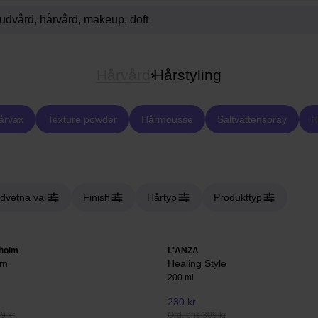
Hårvård
Hårstyling
årvax
Texture powder
Hårmousse
Saltvattenspray
H
dvetna val
Finish
Hårtyp
Produkttyp
holm
L'ANZA
am
Healing Style
200 ml
230 kr
49 kr
Ord. pris 309 kr