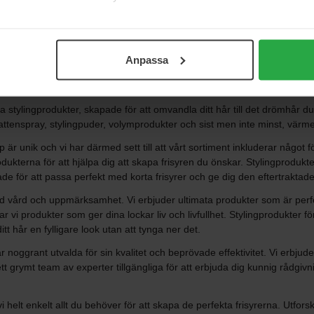
Visa fler
Anpassa
stylingprodukter, skapade för att omvandla ditt hår till det drömhår du fö
attenspray, stylingpuder, volymprodukter och sist men inte minst, värm
yp är unik och vi har därmed sett till att vårt sortiment inkluderar något f
rodukterna för att hjälpa dig att skapa frisyren du önskar. Stylingprodukt
ade för att passa perfekt med korta frisyrer och ge dig den eftertraktad
ild vård och uppmärksamhet. Vi erbjuder ultimata produkter som är perfek
vi produkter som ger dina lockar liv och livfullhet. Stylingprodukter fö
itt hår en fylligare look utan att tynga ner det.
r noggrant utvalda för sin kvalitet och beprövade effektivitet. Vi erbj
ett grymt team av experter tillgängliga för att erbjuda dig kunnig rådgivn
i helt enkelt allt du behöver för att skapa de perfekta frisyrerna. Utforsk