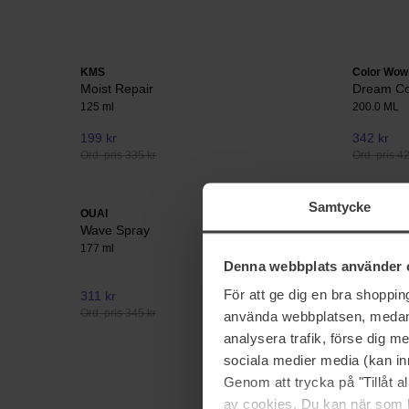
KMS
Color Wow
Moist Repair
Dream Coa
125 ml
200.0 ML
199 kr
342 kr
Ord. pris 335 kr
Ord. pris 4
Samtycke
OUAI
Evo
Wave Spray
Liquid Ro
177 ml
200 ml
Denna webbplats använder 
För att ge dig en bra shoppi
311 kr
329 kr
Ord. pris 345 kr
använda webbplatsen, medan d
analysera trafik, förse dig 
sociala medier media (kan in
Genom att trycka på "Tillåt 
av cookies. Du kan när som h