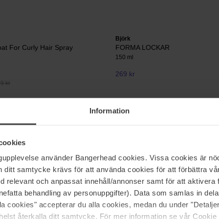
Björk
t For Curly Hair Spray
FORMA LOCKAR
150 ml
269 kr
29 kr
Information
Sebastian Professional
llers Curl Balm
Reshaper Strong Hold & Touchab
Hairspray
cookies
300 ml
ngupplevelse använder Bangerhead cookies. Vissa cookies är nöd
279 kr
Ord. pris 309 kr
itt samtycke krävs för att använda cookies för att förbättra vår
med relevant och anpassat innehåll/annonser samt för att aktiver
nefatta behandling av personuppgifter). Data som samlas in del
Sida 1 av 34
Nästa
alla cookies" accepterar du alla cookies, medan du under "Detal
elst återkalla ditt samtycke. För mer information se vår Cookie