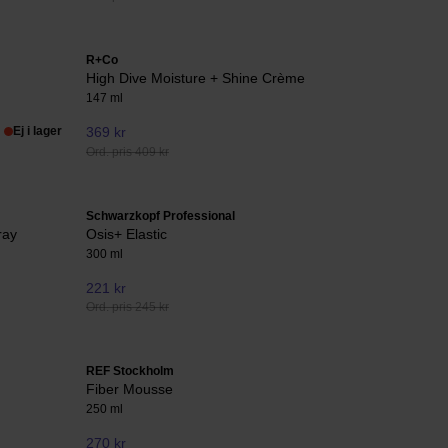
R+Co
High Dive Moisture + Shine Crème
147 ml
Ej i lager
369 kr
Ord. pris 409 kr
Schwarzkopf Professional
ray
Osis+ Elastic
300 ml
221 kr
Ord. pris 245 kr
REF Stockholm
Fiber Mousse
250 ml
270 kr