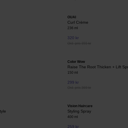
OUAI
Curl Crème
236 ml
320 kr
Ord. pris 355 kr
Color Wow
Raise The Root Thicken + Lift Sp
150 ml
299 kr
Ord. pris 369 kr
Vision Haircare
tyle
Styling Spray
400 ml
259 kr