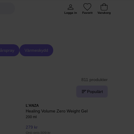
Logga in
Favorit
Varukorg
årspray
Värmeskydd
811 produkter
Populärt
L'ANZA
Healing Volume Zero Weight Gel
200 ml
279 kr
Ord. pris 309 kr