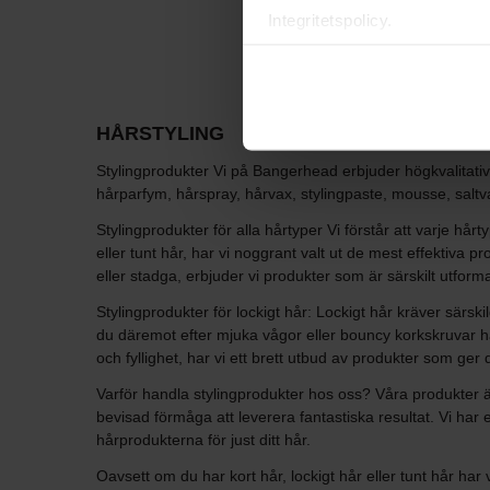
Integritetspolicy.
HÅRSTYLING
Stylingprodukter Vi på Bangerhead erbjuder högkvalitativa 
hårparfym, hårspray, hårvax, stylingpaste, mousse, saltv
Stylingprodukter för alla hårtyper Vi förstår att varje hårt
eller tunt hår, har vi noggrant valt ut de mest effektiva p
eller stadga, erbjuder vi produkter som är särskilt utform
Stylingprodukter för lockigt hår: Lockigt hår kräver särsk
du däremot efter mjuka vågor eller bouncy korkskruvar har 
och fyllighet, har vi ett brett utbud av produkter som ger d
Varför handla stylingprodukter hos oss? Våra produkter ä
bevisad förmåga att leverera fantastiska resultat. Vi har 
hårprodukterna för just ditt hår.
Oavsett om du har kort hår, lockigt hår eller tunt hår har v