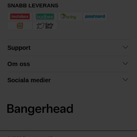
SNABB LEVERANS
Support
Kontakta oss
Om oss
Frågor och svar
Om oss
Köpvillkor
Sociala medier
Samarbeta med oss
Returer & ångrat köp
Facebook
Hållbarhet och miljö
Integritetspolicy
Instagram
Våra varumärken
LinkedIn
Våra fraktalternativ
Boka tid på Bangerhead studio