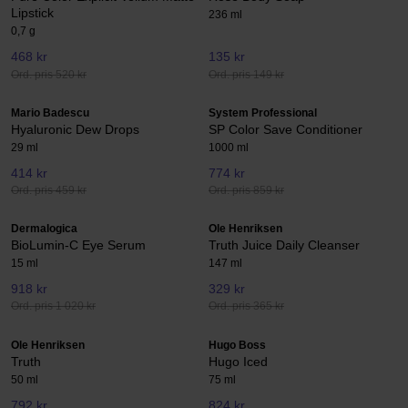
Lipstick
236 ml
0,7 g
468 kr
135 kr
Ord. pris 520 kr
Ord. pris 149 kr
Mario Badescu
System Professional
Hyaluronic Dew Drops
SP Color Save Conditioner
29 ml
1000 ml
414 kr
774 kr
Ord. pris 459 kr
Ord. pris 859 kr
Dermalogica
Ole Henriksen
BioLumin-C Eye Serum
Truth Juice Daily Cleanser
15 ml
147 ml
918 kr
329 kr
Ord. pris 1 020 kr
Ord. pris 365 kr
Ole Henriksen
Hugo Boss
Truth
Hugo Iced
50 ml
75 ml
792 kr
824 kr