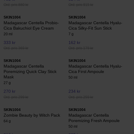
Ord. pris 880 kr
Ord. pris 915 kr
SKIN1004
SKIN1004
Madagascar Centella Probio-
Madagascar Centella Hyalu-
Cica Bakuchiol Eye Cream
Cica Silky-Fit Sun Stick
20 ml
7 g
333 kr
162 kr
Ord. pris 369 kr
Ord. pris 179 kr
SKIN1004
SKIN1004
Madagascar Centella
Madagascar Centella Hyalu-
Poremizing Quick Clay Stick
Cica First Ampoule
Mask
50 ml
27 g
270 kr
234 kr
Ord. pris 299 kr
Ord. pris 259 kr
SKIN1004
SKIN1004
Zombie Beauty by Witch Pack
Madagascar Centella
Poremizing Fresh Ampoule
64 g
50 ml