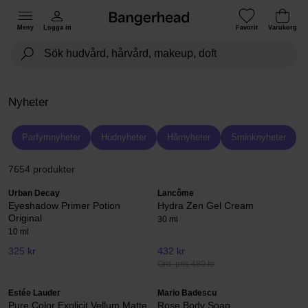
Meny
Logga in
Favorit
Varukorg
Nyheter
Parfymnyheter
Hudnyheter
Hårnyheter
Sminknyheter
7654 produkter
Urban Decay
Lancôme
Eyeshadow Primer Potion
Hydra Zen Gel Cream
Original
30 ml
10 ml
325 kr
432 kr
Ord. pris 480 kr
Estée Lauder
Mario Badescu
Pure Color Explicit Vellum Matte
Rose Body Soap