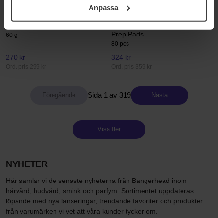
Anpassa
samt vår Integritetspolicy.
Klairs
Klairs
All-day Airy Mineral Sunscreen
Freshly Juiced Vitamin Skin
Prep Pads
60 g
80 pcs
270 kr
324 kr
Ord. pris 299 kr
Ord. pris 359 kr
Sida 1 av 319
Nästa
Visa fler
NYHETER
Här samlar vi de senaste nyheterna från Bangerhead inom
hårvård, hudvård, smink och parfym. Sortimentet uppdateras
löpande med nya lanseringar, trendande favoriter och produkter
från varumärken vi vet att våra kunder tycker om.