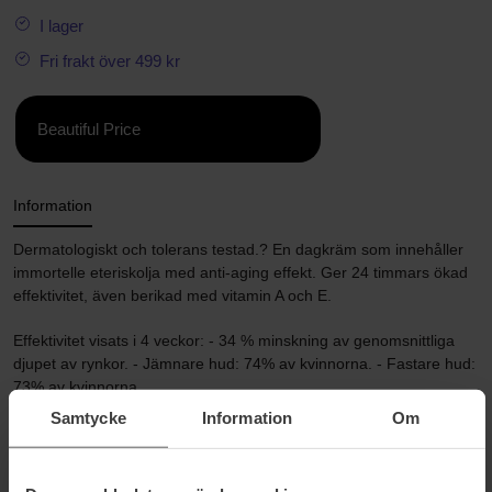
I lager
Fri frakt över 499 kr
Beautiful Price
Information
Dermatologiskt och tolerans testad.? En dagkräm som innehåller
immortelle eteriskolja med anti-aging effekt. Ger 24 timmars ökad
effektivitet, även berikad med vitamin A och E.
Effektivitet visats i 4 veckor: - 34 % minskning av genomsnittliga
djupet av rynkor. - Jämnare hud: 74% av kvinnorna. - Fastare hud:
73% av kvinnorna.
Samtycke
Information
Om
Storlek: 50 ml
Artikelnummer: 27080