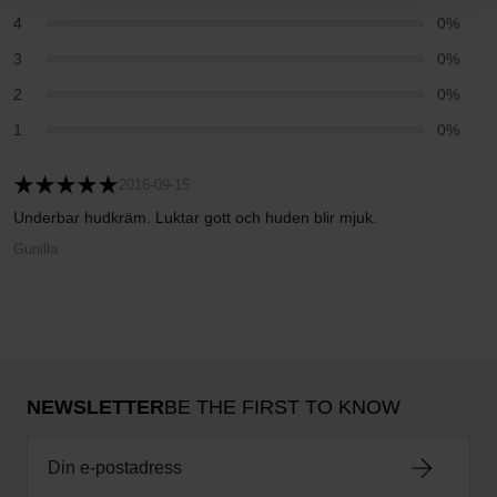
4
0%
3
0%
2
0%
1
0%
2016-09-15
Underbar hudkräm. Luktar gott och huden blir mjuk.
Gunilla
NEWSLETTER
BE THE FIRST TO KNOW