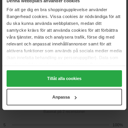
Denna webbplats använder cookies
Kategorier:
För att ge dig en bra shoppingupplevelse använder
Startsida
Bangerhead cookies. Vissa cookies är nödvändiga för att
Hudvård
du ska kunna använda webbplatsen, medan ditt
Ansiktsvård
samtycke krävs för att använda cookies för att förbättra
Ansiktskräm
våra tjänster, mäta och analysera trafik, förse dig med
Dagkräm
relevant och anpassat innehåll/annonser samt för att
Immortelle
aktivera funktioner som används på sociala medier media
(kan innefatta behandling av personuppgifter). Data som
samlas in delas med cookieleverantören. Genom att
Recensioner (2)
Frågor & svar (0)
trycka på "Tillåt alla cookies" accepterar du alla cookies,
medan du under "Detaljer" kan anpassa användningen av
Tillåt alla cookies
cookies. Du kan när som helst återkalla ditt samtycke.
5
För mer information se vår Cookie Policy samt vår
Anpassa
Integritetspolicy.
Baserat på 2 recensioner
5
100%