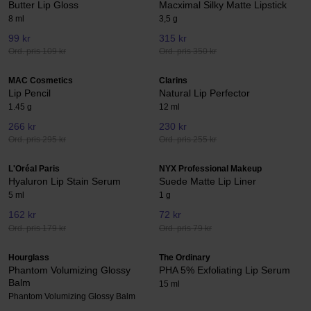
Butter Lip Gloss
Macximal Silky Matte Lipstick
8 ml
3,5 g
99 kr
315 kr
Ord. pris 109 kr
Ord. pris 350 kr
MAC Cosmetics
Clarins
Lip Pencil
Natural Lip Perfector
1.45 g
12 ml
266 kr
230 kr
Ord. pris 295 kr
Ord. pris 255 kr
L'Oréal Paris
NYX Professional Makeup
Hyaluron Lip Stain Serum
Suede Matte Lip Liner
5 ml
1 g
162 kr
72 kr
Ord. pris 179 kr
Ord. pris 79 kr
Hourglass
The Ordinary
Phantom Volumizing Glossy
PHA 5% Exfoliating Lip Serum
Balm
15 ml
Phantom Volumizing Glossy Balm