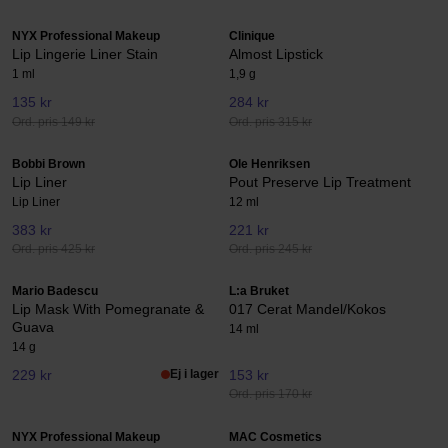
NYX Professional Makeup
Clinique
Lip Lingerie Liner Stain
Almost Lipstick
1 ml
1,9 g
135 kr
284 kr
Ord. pris 149 kr
Ord. pris 315 kr
Bobbi Brown
Ole Henriksen
Lip Liner
Pout Preserve Lip Treatment
Lip Liner
12 ml
383 kr
221 kr
Ord. pris 425 kr
Ord. pris 245 kr
Mario Badescu
L:a Bruket
Lip Mask With Pomegranate &
017 Cerat Mandel/Kokos
Guava
14 ml
14 g
229 kr
Ej i lager
153 kr
Ord. pris 170 kr
NYX Professional Makeup
MAC Cosmetics