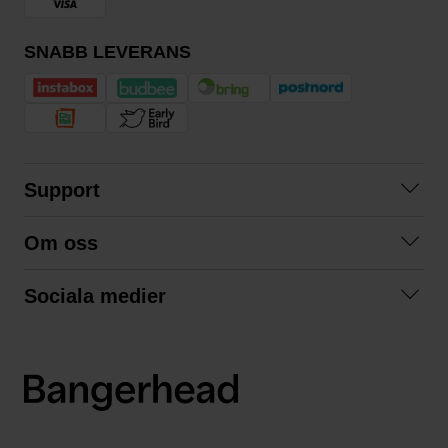
SNABB LEVERANS
Support
Kontakta oss
Om oss
Frågor och svar
Om oss
Köpvillkor
Sociala medier
Samarbeta med oss
Returer & ångrat köp
Facebook
Hållbarhet och miljö
Integritetspolicy
Instagram
Våra varumärken
LinkedIn
Våra fraktalternativ
Boka tid på Bangerhead studio