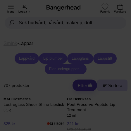
Meny
Logga in
Favorit
Varukorg
Smink
Läppar
Läppvård
Lip plumper
Läppglans
Läppstift
Fler undergrupper +
Filter
Sortera
707 produkter
MAC Cosmetics
Ole Henriksen
Lustreglass Sheer-Shine Lipstick
Pout Preserve Peptide Lip
Treatment
3,5 g
12 ml
325 kr
Ej i lager
221 kr
Ord. pris 245 kr