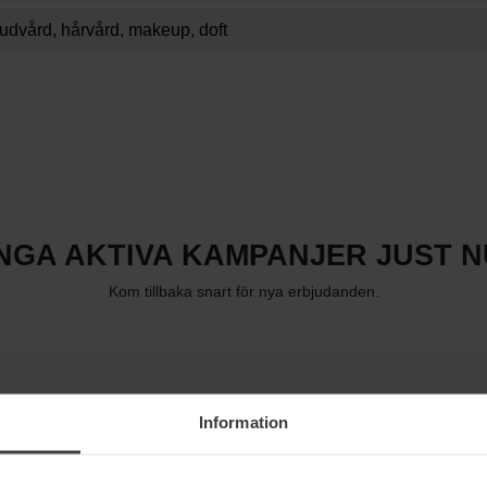
INGA AKTIVA KAMPANJER JUST N
Kom tillbaka snart för nya erbjudanden.
Information