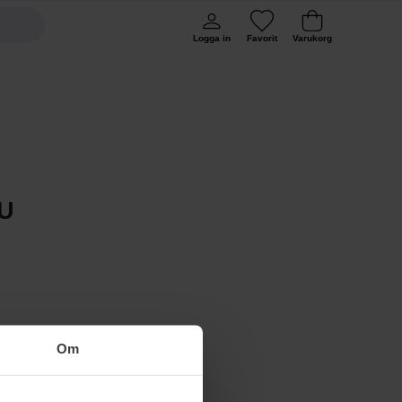
Logga in
Favorit
Varukorg
U
Om