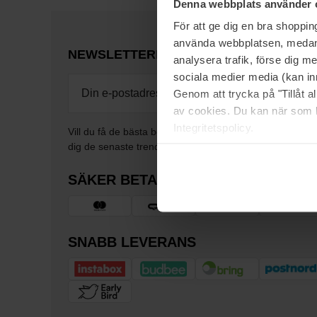
Denna webbplats använder 
För att ge dig en bra shoppi
använda webbplatsen, medan d
NEWSLETTER
BE THE FIRST TO KNOW
analysera trafik, förse dig 
sociala medier media (kan in
Genom att trycka på "Tillåt 
av cookies. Du kan när som h
Integritetspolicy.
Vill du få de bästa beauty-nyheterna direkt till din inbox
dig de senaste trenderna, tips och exklusiva erbjudand
SÄKER BETALNING
SNABB LEVERANS