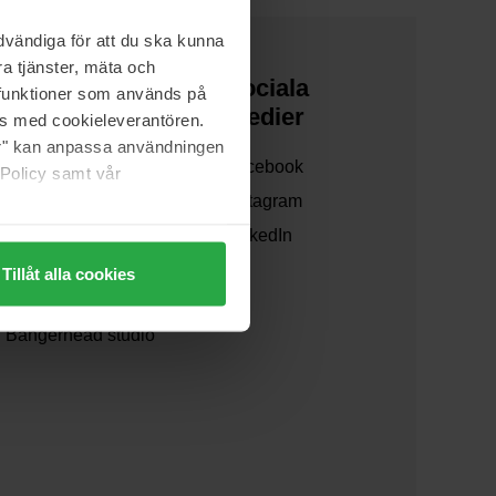
vändiga för att du ska kunna
a tjänster, mäta och
Om oss
Sociala
a funktioner som används på
medier
as med cookieleverantören.
Om oss
jer" kan anpassa användningen
Facebook
Samarbeta med oss
 Policy samt vår
Instagram
Hållbarhet och miljö
LinkedIn
Våra varumärken
Tillåt alla cookies
Våra fraktalternativ
Boka tid på
Bangerhead studio