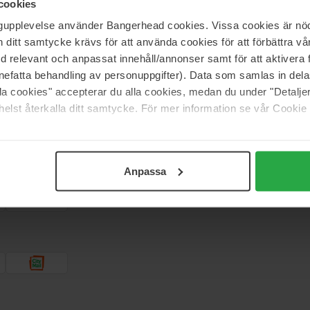
cookies
ngupplevelse använder Bangerhead cookies. Vissa cookies är nöd
itt samtycke krävs för att använda cookies för att förbättra vår
Support
med relevant och anpassat innehåll/annonser samt för att aktiver
nefatta behandling av personuppgifter). Data som samlas in del
Kontakta oss
alla cookies" accepterar du alla cookies, medan du under "Detal
Frågor och svar
elst återkalla ditt samtycke. För mer information se vår Cookie
? Vi ger
Köpvillkor
en!
Returer & ångrat köp
Anpassa
Integritetspolicy