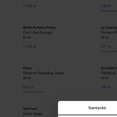
3 155 kr
738 kr
Ord. pris 8
INITIO Parfums Privés
Le Couven
Can't Get Enough
Tinhare 
90 ml
50 ml
3 155 kr
977 kr
Ord. pris 1 
Clean
Essential 
Reserve Sparkling Sugar
Patchouli
30 ml
10 ml
581 kr
290 kr
Ord. pris 645 kr
Samtycke
Tom Ford
INITIO Par
Soleil Neige
Power Sel