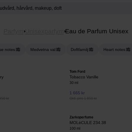
Parfym
Unisexparfym
Eau de Parfum Unisex
se notes
Medvetna val
Doftfamilj
Heart notes
Tom Ford
ry
Tobacco Vanille
30 ml
1 665 kr
450 kr
Ord. pris 1 850 kr
Zarkoperfume
MOLéCULE 234.38
100 ml