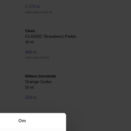
2 273 kr
Ord. pris 2 525 kr
Clean
CLASSIC Strawberry Fields
30 ml
486 kr
Ord. pris 540 kr
Nõberu Stockholm
Orange Cedar
50 ml
559 kr
Om
Sisley
L'Eau Rêvée D'eliya