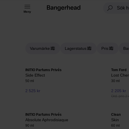
Meny
Varumärke
Lagerstatus
Pris
Ba
INITIO Parfums Privés
Tom Ford
Side Effect
Lost Cher
50 ml
30 ml
2 525 kr
2 205 kr
Ord. pris 2 
INITIO Parfums Privés
Clean
Absolute Aphrodisiaque
Skin
90 ml
60 ml