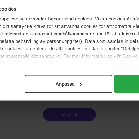
50 ml
cookies
Ej i lager
2 610 kr
ngupplevelse använder Bangerhead cookies. Vissa cookies är nöd
Ord. pris 2 900 kr
itt samtycke krävs för att använda cookies för att förbättra vår
med relevant och anpassat innehåll/annonser samt för att aktiver
fums Privés
Tom Ford
nefatta behandling av personuppgifter). Data som samlas in del
Greatness
Oud Minérale
alla cookies" accepterar du alla cookies, medan du under "Detal
50 ml
elst återkalla ditt samtycke. För mer information se vår Cookie
1 476 kr
Ord. pris 1 640 kr
Anpassa
Sida 1 av 11
Nästa
Visa fler