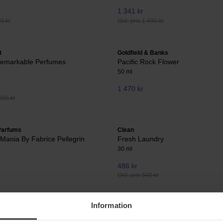
1 341 kr
20 kr
Ord. pris 1 490 kr
t
Goldfield & Banks
Remarkable Perfumes
Pacific Rock Flower
50 ml
1 470 kr
085 kr
Parfums
Clean
 Mania By Fabrice Pellegrin
Fresh Laundry
30 ml
486 kr
Ord. pris 540 kr
Information
fums Privés
Tom Ford
f
Soleil Blanc