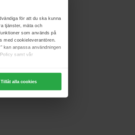
50 ml
1 044 kr
vändiga för att du ska kunna
Ord. pris 1 160 kr
a tjänster, mäta och
a funktioner som används på
Clean
as med cookieleverantören.
Warm Cotton
jer" kan anpassa användningen
60 ml
 Policy samt vår
Ej i lager
738 kr
Ord. pris 820 kr
Tillåt alla cookies