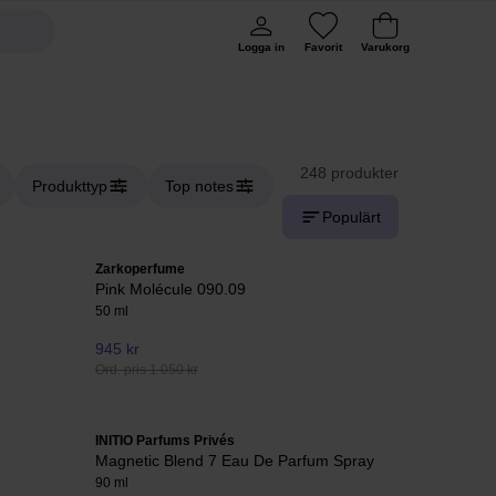
Logga in
Favorit
Varukorg
248 produkter
Produkttyp
Top notes
Populärt
Zarkoperfume
Pink Molécule 090.09
50 ml
945 kr
Ord. pris 1 050 kr
INITIO Parfums Privés
Magnetic Blend 7 Eau De Parfum Spray
90 ml