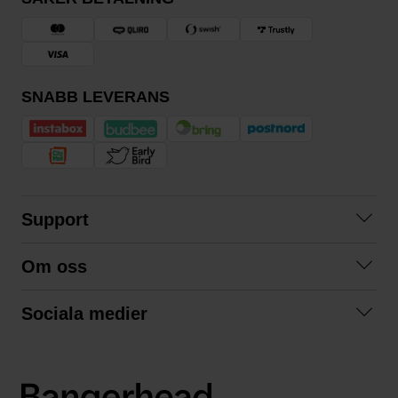
SNABB LEVERANS
Support
Kontakta oss
Om oss
Frågor och svar
Om oss
Köpvillkor
Sociala medier
Samarbeta med oss
Returer & ångrat köp
Facebook
Hållbarhet och miljö
Integritetspolicy
Instagram
Våra varumärken