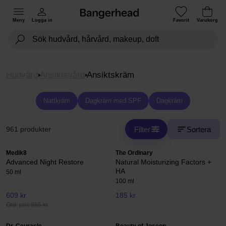
Meny
Logga in
Favorit
Varukorg
Hudvård
Ansiktsvård
Ansiktskräm
Nattkräm
Dagkräm med SPF
Dagkräm
Filter
Sortera
961 produkter
Medik8
The Ordinary
Advanced Night Restore
Natural Moisturizing Factors +
HA
50 ml
100 ml
609 kr
185 kr
Ord. pris 895 kr