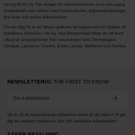
näring till din hy. För mogen hy rekommenderar vi en anti-aging
ansikstkräm som jobbar med hudstrukturen, pigmentförändrigar,
fina linjer och andra ålderstecken.
För en oljig hy är en lättare gelkräm ett toppenval och hjälper att
stabilisera fuktnivån i din hy. Hos Bangerhead hittar du ett brett
utbud av ansiktskrämer från varumärken som Dermalogica,
Clinique, Lancôme, Clarins, Estée Lauder, Biotherm och Decléor.
NEWSLETTER
BE THE FIRST TO KNOW
Vill du få de bästa beauty-nyheterna direkt till din inbox? Vi ger
dig de senaste trenderna, tips och exklusiva erbjudanden!
SÄKER BETALNING