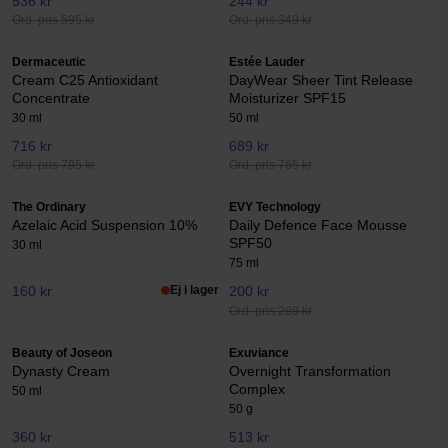
536 kr
244 kr
Ord. pris 595 kr
Ord. pris 349 kr
Dermaceutic
Estée Lauder
Cream C25 Antioxidant
DayWear Sheer Tint Release
Concentrate
Moisturizer SPF15
30 ml
50 ml
716 kr
689 kr
Ord. pris 795 kr
Ord. pris 765 kr
The Ordinary
EVY Technology
Azelaic Acid Suspension 10%
Daily Defence Face Mousse
SPF50
30 ml
75 ml
160 kr
Ej i lager
200 kr
Ord. pris 269 kr
Beauty of Joseon
Exuviance
Dynasty Cream
Overnight Transformation
Complex
50 ml
50 g
360 kr
513 kr