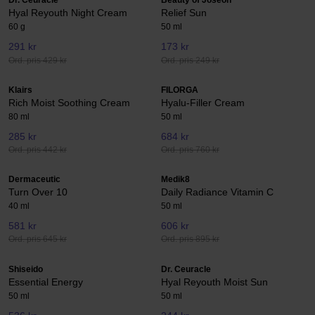
Dr. Ceuracle
Beauty of Joseon
Hyal Reyouth Night Cream
Relief Sun
60 g
50 ml
291 kr
173 kr
Ord. pris 429 kr
Ord. pris 249 kr
Klairs
FILORGA
Rich Moist Soothing Cream
Hyalu-Filler Cream
80 ml
50 ml
285 kr
684 kr
Ord. pris 442 kr
Ord. pris 760 kr
Dermaceutic
Medik8
Turn Over 10
Daily Radiance Vitamin C
40 ml
50 ml
581 kr
606 kr
Ord. pris 645 kr
Ord. pris 895 kr
Shiseido
Dr. Ceuracle
Essential Energy
Hyal Reyouth Moist Sun
50 ml
50 ml