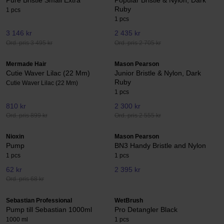
Pure Bristle Small Extra
Popular Bristle & Nylon, Dark
Ruby
1 pcs
1 pcs
3 146 kr
2 435 kr
Ord. pris 3 495 kr
Ord. pris 2 705 kr
Mermade Hair
Mason Pearson
Cutie Waver Lilac (22 Mm)
Junior Bristle & Nylon, Dark
Ruby
Cutie Waver Lilac (22 Mm)
1 pcs
810 kr
2 300 kr
Ord. pris 899 kr
Ord. pris 2 555 kr
Nioxin
Mason Pearson
Pump
BN3 Handy Bristle and Nylon
1 pcs
1 pcs
62 kr
2 395 kr
Ord. pris 68 kr
Sebastian Professional
WetBrush
Pump till Sebastian 1000ml
Pro Detangler Black
1000 ml
1 pcs