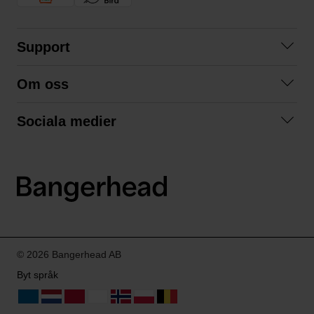
Support
Kontakta oss
Om oss
Frågor och svar
Om oss
Köpvillkor
Sociala medier
Samarbeta med oss
Returer & ångrat köp
Facebook
Hållbarhet och miljö
Integritetspolicy
Instagram
Våra varumärken
LinkedIn
Våra fraktalternativ
Boka tid på Bangerhead studio
© 2026 Bangerhead AB
Byt språk