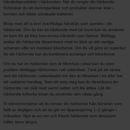
hårvårdsprodukter i hårborsten. När du rengör din hårborste
förhindrar du att dammpartiklar och produkter stannar kvar i
borsten och bildar oönskade bakterier.
Börja med att ta bort överflödiga hårstrån som samlats i din
hårborste. Om du har en hårborste med tät borst kan du använda
en kam för att lirka loss envisa hårstrån som fastnat. Blötlägg
sedan din hårborste tillsammans med en klick av ditt vanliga
schampo eller en matsked bikarbonat. Om du vill göra en superkur
för din hårborste kan du kombinera schampo och bikarbonat.
Om du har en hårborste som är tillverkad i plast kan du utan
problem blötlägga hårborsten i ett vattenbad. Tänk på att sänka
ned din hårborste i vattenbadet om den är tillverkad i trä eller har
ett vadderat handtag. Som ett sista steg kan du desinficera din
hårborste i en skål med varmt vatten och lite ättika. Låt din
hårborste lufttorka innan du använder den nästa gång.
Vi rekommenderar att du rensar din hårborste från hårstrån som
fallit av dagligen och att du gör en djuprengöring 1–2 gånger i
månaden. Njut av en ren och fräsch hårborste som dessutom
håller ännu längre.