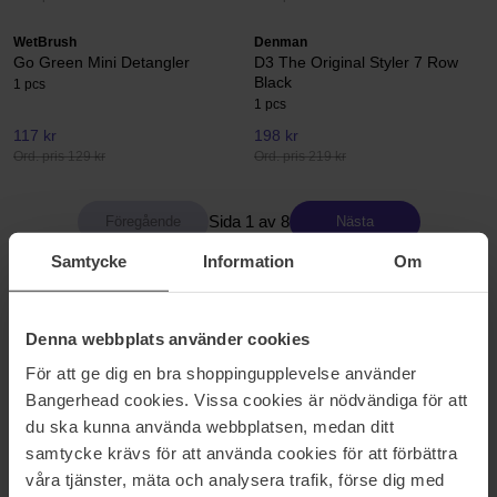
WetBrush
Denman
Go Green Mini Detangler
D3 The Original Styler 7 Row
Black
1 pcs
1 pcs
117 kr
198 kr
Ord. pris 129 kr
Ord. pris 219 kr
Sida 1 av 8
Nästa
Samtycke
Information
Om
Visa fler
Denna webbplats använder cookies
För att ge dig en bra shoppingupplevelse använder
HÅRBORSTE & TILLBEHÖR
Bangerhead cookies. Vissa cookies är nödvändiga för att
Hårborstar & tillbehör Att ha rätt verktyg är extremt viktigt för att
du ska kunna använda webbplatsen, medan ditt
jobba fram en snygg frisyr men även för att ta hand om och sköta
samtycke krävs för att använda cookies för att förbättra
ditt hår dagligen. Hos oss på Bangerhead hittar du alla
våra tjänster, mäta och analysera trafik, förse dig med
hårvårdsverktyg och tillbehör som du kan tänkas behöva. Från