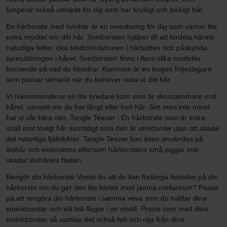
fungerar också utmärkt för dig som har krulligt och lockigt hår.
En hårborste med svinhår är en investering för dig som värnar lite
extra mycket om ditt hår. Svinborsten hjälper till att fördela hårets
naturliga fetter, öka blodcirkulationen i hårbotten och påskynda
syresättningen i håret. Svinborsten finns i flera olika modeller
beroende på vad du föredrar. Kammen är en trogen följeslagare
som passar utmärkt när du behöver reda ut ditt hår.
Vi rekommenderar en lite bredare kam som är skonsammare mot
håret, oavsett om du har långt eller kort hår. Sist men inte minst
har vi vår kära vän, Tangle Teezer . En hårborste som är extra
snäll mot tovigt hår samtidigt som den är utredande utan att skada
det naturliga fjällskiktet. Tangle Teezer kan även användas på
löshår och extensions eftersom hårborstens små piggar inte
skadar löshårets fästen.
Rengör din hårborste Visste du att du kan förlänga livstiden på din
hårborste om du ger den lite kärlek med jämna mellanrum? Passa
på att rengöra din hårborste i samma veva som du tvättar dina
sminkborstar och slå två flugor i en smäll. Precis som med dina
sminkborstar så samlas det också fett och olja från dina