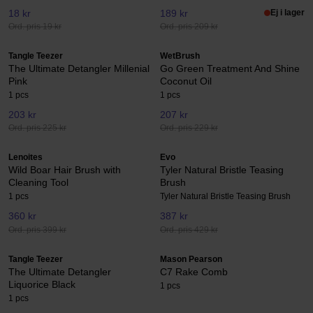
18 kr
189 kr
Ej i lager
Ord. pris 19 kr
Ord. pris 209 kr
Tangle Teezer
WetBrush
The Ultimate Detangler Millenial
Go Green Treatment And Shine
Pink
Coconut Oil
1 pcs
1 pcs
203 kr
207 kr
Ord. pris 225 kr
Ord. pris 229 kr
Lenoites
Evo
Wild Boar Hair Brush with
Tyler Natural Bristle Teasing
Cleaning Tool
Brush
1 pcs
Tyler Natural Bristle Teasing Brush
360 kr
387 kr
Ord. pris 399 kr
Ord. pris 429 kr
Tangle Teezer
Mason Pearson
The Ultimate Detangler
C7 Rake Comb
Liquorice Black
1 pcs
1 pcs