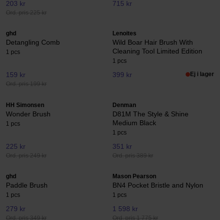
203 kr
715 kr
Ord. pris 225 kr
ghd
Lenoites
Detangling Comb
Wild Boar Hair Brush With
Cleaning Tool Limited Edition
1 pcs
1 pcs
159 kr
399 kr
Ej i lager
Ord. pris 199 kr
HH Simonsen
Denman
Wonder Brush
D81M The Style & Shine
Medium Black
1 pcs
1 pcs
225 kr
351 kr
Ord. pris 249 kr
Ord. pris 389 kr
ghd
Mason Pearson
Paddle Brush
BN4 Pocket Bristle and Nylon
1 pcs
1 pcs
279 kr
1 598 kr
Ord. pris 349 kr
Ord. pris 1 775 kr