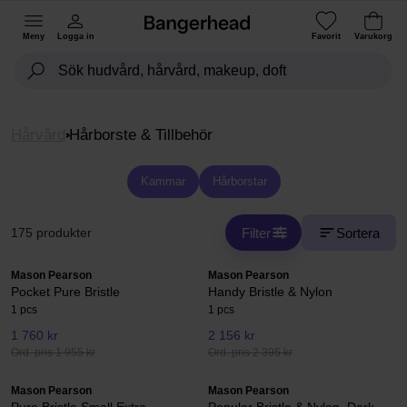
Meny
Logga in
Favorit
Varukorg
Hårvård
Hårborste & Tillbehör
Kammar
Hårborstar
Filter
Sortera
175 produkter
Mason Pearson
Mason Pearson
Pocket Pure Bristle
Handy Bristle & Nylon
1 pcs
1 pcs
1 760 kr
2 156 kr
Ord. pris 1 955 kr
Ord. pris 2 395 kr
Mason Pearson
Mason Pearson