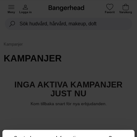
Meny
Logga in
Favorit
Varukorg
Kampanjer
KAMPANJER
INGA AKTIVA KAMPANJER
JUST NU
Kom tillbaka snart för nya erbjudanden.