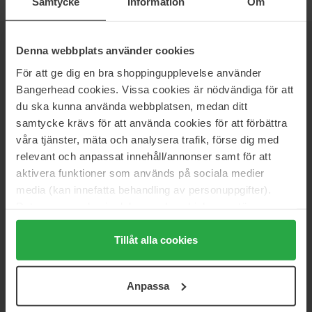
Samtycke
Information
Om
Denna webbplats använder cookies
NEWSLETTER
BE THE FIRST TO KNOW
För att ge dig en bra shoppingupplevelse använder
Bangerhead cookies. Vissa cookies är nödvändiga för att
du ska kunna använda webbplatsen, medan ditt
samtycke krävs för att använda cookies för att förbättra
Vill du få de bästa beauty-nyheterna direkt till din inbox? Vi ger
våra tjänster, mäta och analysera trafik, förse dig med
dig de senaste trenderna, tips och exklusiva erbjudanden!
relevant och anpassat innehåll/annonser samt för att
SÄKER BETALNING
aktivera funktioner som används på sociala medier
media (kan innefatta behandling av personuppgifter).
Data som samlas in delas med cookieleverantören.
Genom att trycka på "Tillåt alla cookies" accepterar du
alla cookies, medan du under "Detaljer" kan anpassa
Tillåt alla cookies
SNABB LEVERANS
användningen av cookies. Du kan när som helst återkalla
ditt samtycke. För mer information se vår Cookie Policy
Anpassa
samt vår Integritetspolicy.