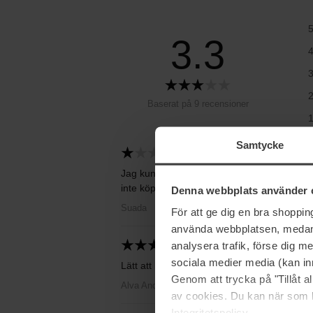
3.3
Baserat på 9 recensioner
Samtycke
2025-02-20
Jag kunde inte använda den gick sönder och
inte köpa mer få man teklamera
Denna webbplats använder 
Suada
För att ge dig en bra shoppi
använda webbplatsen, medan d
analysera trafik, förse dig 
2025-02-10
sociala medier media (kan in
Lätt att blanda ut, naturligt resultat
Genom att trycka på "Tillåt 
Alva Andersson
av cookies. Du kan när som h
Integritetspolicy.