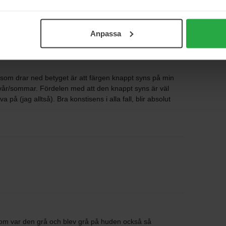
Anpassa
 som drar ned betyget är att färgen knappt syns på min
 vår/sommar. Fördelen med att den knappt syns är väl
på (jag alltså). Bra konstisens i alla fall, blir absolut
om var den grå och blev grå på huden också så