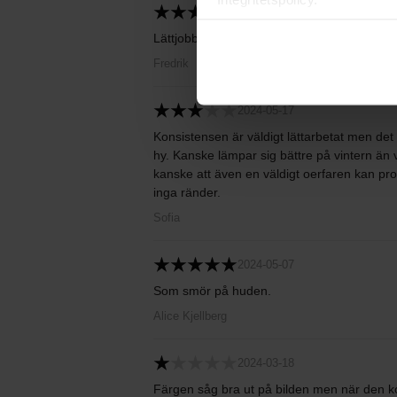
2024-08-15
Lättjobbad
Fredrik
2024-05-17
Konsistensen är väldigt lättarbetat men det
hy. Kanske lämpar sig bättre på vintern än
kanske att även en väldigt oerfaren kan prova 
inga ränder.
Sofia
2024-05-07
Som smör på huden.
Alice Kjellberg
2024-03-18
Färgen såg bra ut på bilden men när den k