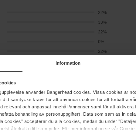
5
22%
4
33%
3
22%
2
0%
1
22%
Information
 jättemjukt i konsistensen rekommenderar ine jag vill
cookies
ngupplevelse använder Bangerhead cookies. Vissa cookies är nöd
itt samtycke krävs för att använda cookies för att förbättra vår
med relevant och anpassat innehåll/annonser samt för att aktiver
nefatta behandling av personuppgifter). Data som samlas in del
alla cookies" accepterar du alla cookies, medan du under "Detal
elst återkalla ditt samtycke. För mer information se vår Cookie