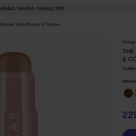
Wonder Stick Bronze & Contour
Hickap
THE
& C
Golden
Välj var
22