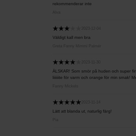
rekommenderar inte
Alva
2023-12-04
Väldigt kall men bra
Greta Fanny Mimmi Palmér
2023-11-30
ÄLSKAR! Som smör på huden och super fin, 
liiiiiite för varm och orange för min smak!
Fanny Mickels
2023-11-14
Lätt att blanda ut, naturlig färg!
Pia