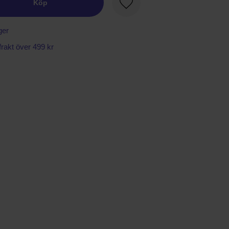
Köp
Favorit
ger
 frakt över 499 kr