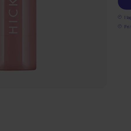
I la
Fri