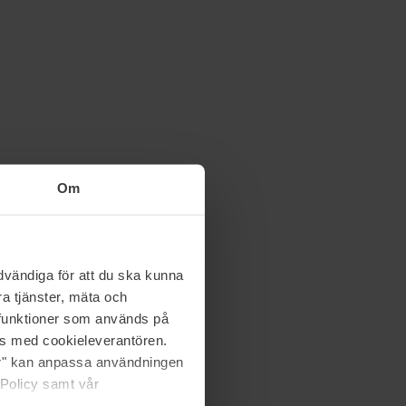
Om
vändiga för att du ska kunna
a tjänster, mäta och
a funktioner som används på
as med cookieleverantören.
jer" kan anpassa användningen
 Policy samt vår