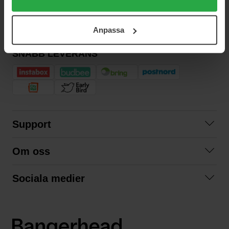
användningen av cookies. Du kan när som helst återkalla
ditt samtycke. För mer information se vår Cookie Policy
Anpassa
samt vår Integritetspolicy.
SNABB LEVERANS
Support
Kontakta oss
Om oss
Frågor och svar
Om oss
Köpvillkor
Sociala medier
Samarbeta med oss
Returer & ångrat köp
Facebook
Hållbarhet och miljö
Integritetspolicy
Instagram
Våra varumärken
LinkedIn