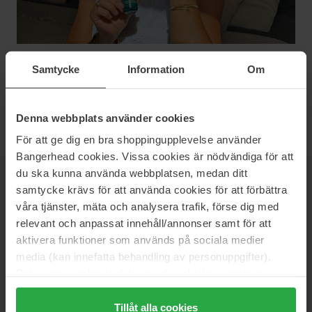
2025-08-25
Samtycke
Information
Om
0
Denna webbplats använder cookies
För att ge dig en bra shoppingupplevelse använder
Bangerhead cookies. Vissa cookies är nödvändiga för att
du ska kunna använda webbplatsen, medan ditt
NEWSLETTER
BE THE FIRST TO KNOW
samtycke krävs för att använda cookies för att förbättra
våra tjänster, mäta och analysera trafik, förse dig med
relevant och anpassat innehåll/annonser samt för att
aktivera funktioner som används på sociala medier
media (kan innefatta behandling av personuppgifter).
Vill du få de bästa beauty-nyheterna direkt till din inbox? Vi ger
Data som samlas in delas med cookieleverantören.
dig de senaste trenderna, tips och exklusiva erbjudanden!
Genom att trycka på "Tillåt alla cookies" accepterar du
alla cookies, medan du under "Detaljer" kan anpassa
SÄKER BETALNING
Tillåt alla cookies