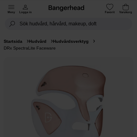
Meny
Logga in
Favorit
Varukorg
Startsida
Hudvård
Hudvårdsverktyg
DRx SpectraLite Faceware